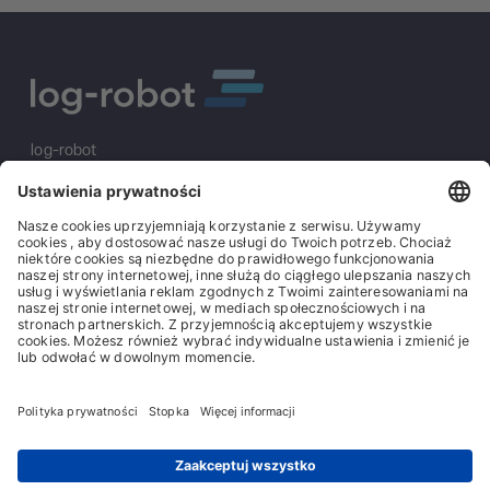
log-robot
S&K Solutions GmbH
Sailerwöhr 16
94032 Passau
+49 (0) 851/2009 30 10
info@log-robot.com
Rozwiązania
O nas
Stopka redakcyjna
Ogólne warunki handlowe
Ogólne warunki zakupu
Ochrona danych
Contact