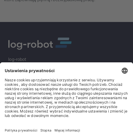
które zapewniają płynną i bezwypadkową pracę.
log-robot
S&K Solutions GmbH
Sailerwöhr 16
94032 Passau
+49 (0) 851/2009 30 10
info@log-robot.com
Rozwiązania
O nas
Stopka redakcyjna
Ogólne warunki handlowe
Ogólne warunki zakupu