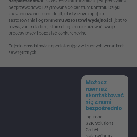
bezpieczeństwa
. Każda zebrana informacja jest przesyłana
bezprzewodowo i szyfrowana do centrum kontroli. Dzięki
zaawansowanej technologii, elastycznym opcjom
zastosowania i
ogromnemu wzrostowi wydajności
, jest to
rozwiązanie dla firm, które chcą zmodernizować swoje
procesy pracy i pozostać konkurencyjne.
Zdjęcie przedstawia napęd sterujący w trudnych warunkach
zewnętrznych.
Możesz
również
skontaktować
się z nami
bezpośrednio
log-robot
S&K Solutions
GmbH
Sailerwöhr 16