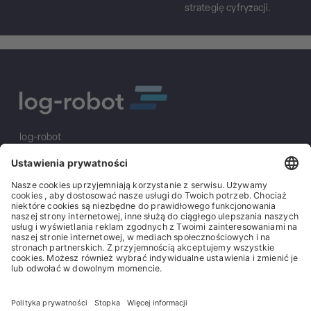
strategię cyfryzacji.
log-robot
S&K Solutions GmbH
Sailerwöhr 16
94032 Passau
+49 (0) 851/2009 30 10
info@log-robot.com
Rozwiązania
O nas
Stopka redakcyjna
Ogólne warunki handlowe
Ogólne warunki zakupu