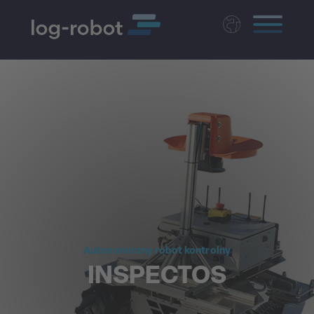
Deutsch
English
Magyar
Czech
Nederlands
Autonomiczny robot kontrolny
INSPECTOS