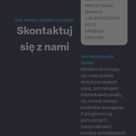
94032 Passau
Germany
+49 (0) 851/2009
Czy chcesz uzyskać poradę?
30 10
Skontaktuj
info@log-
robot.com
się z nami
Jesteśmy tu dla
Ciebie
Niezależnie od tego,
czy masz pytania
dotyczące naszych
usług, potrzebujesz
indywidualnej porady,
czy chcesz omówić
konkretne wymagania:
Z przyjemnością
pomożemy Ci
zoptymalizować
procesy automatyzacji i