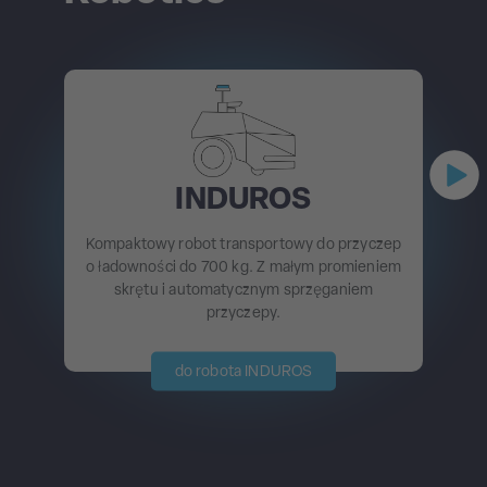
INDUROS
Kompaktowy robot transportowy do przyczep
o ładowności do 700 kg. Z małym promieniem
skrętu i automatycznym sprzęganiem
przyczepy.
do robota INDUROS