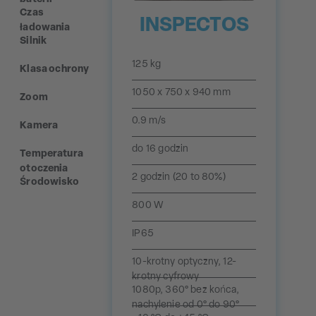
Czas
INSPECTOS
ładowania
Silnik
125 kg
Klasa ochrony
1050 x 750 x 940 mm
Zoom
0.9 m/s
Kamera
do 16 godzin
Temperatura
otoczenia
2 godzin (20 to 80%)
Środowisko
800 W
IP65
10-krotny optyczny, 12-
krotny cyfrowy
1080p, 360° bez końca,
nachylenie od 0° do 90°