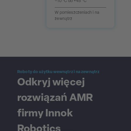
–10 °C do +45 °C
W pomieszczeniach i na
zewnątrz
Roboty do użytku wewnątrz i na zewnątrz
Odkryj więcej
rozwiązań AMR
firmy Innok
Robotics