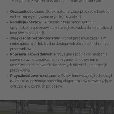
Korzystanie z INSPECTOS oferuje firmom wiele korzyści:
Oszczędność czasu
: Dzięki automatyzacji procesów kontroli
zadania są wykonywane szybciej i wydajniej.
Redukcja kosztów
: Skrócenie czasu pracy ręcznej i
optymalizacja procesów konserwacji prowadzą do minimalizacji
kosztów eksploatacji.
Zwiększone bezpieczeństwo
: Robot przejmuje zadania w
niebezpiecznych lub trudno dostępnych obszarach, chroniąc
pracowników.
Poprawa jakości danych
: Precyzyjne i spójne gromadzenie
danych oraz automatyczne przesyłanie ich do systemu
umożliwia podejmowanie świadomych decyzji i konserwację
predykcyjną.
Przyszłościowe rozwiązanie
: Dzięki innowacyjnej technologii
INSPECTOS pozostaje opłacalną długoterminową inwestycją w
cyfryzację wszystkich procesów.