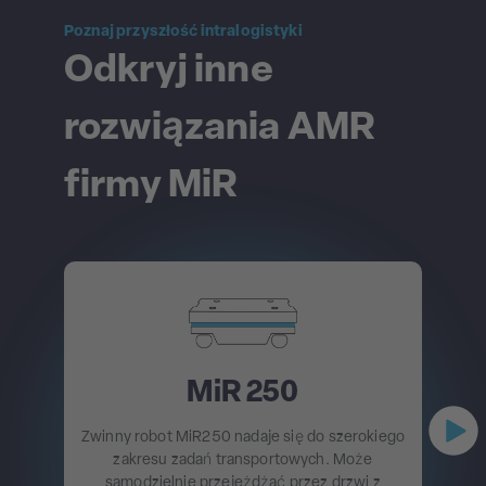
Poznaj przyszłość intralogistyki
Odkryj inne
rozwiązania AMR
firmy MiR
MiR 250
Zwinny robot MiR250 nadaje się do szerokiego
zakresu zadań transportowych. Może
samodzielnie przejeżdżać przez drzwi z