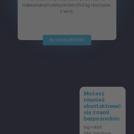
maksymalnym obciążeniem 250 kg i korzystać
z wind.
do robota MiR 250
Możesz
również
skontaktować
się z nami
bezpośrednio
log-robot
S&K Solutions