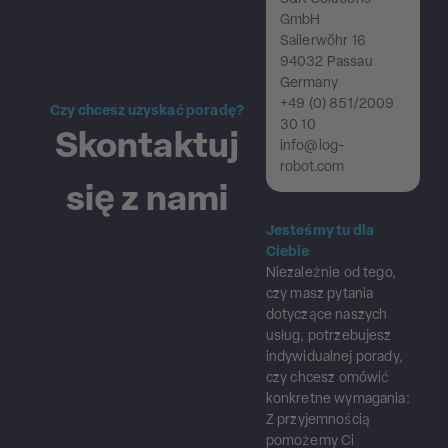
GmbH
Sailerwöhr 16
94032 Passau
Germany
+49 (0) 851/2009
Czy chcesz uzyskać poradę?
30 10
Skontaktuj
info@log-
robot.com
się z nami
Jesteśmy tu dla
Ciebie
Niezależnie od tego,
czy masz pytania
dotyczące naszych
usług, potrzebujesz
indywidualnej porady,
czy chcesz omówić
konkretne wymagania:
Z przyjemnością
pomożemy Ci