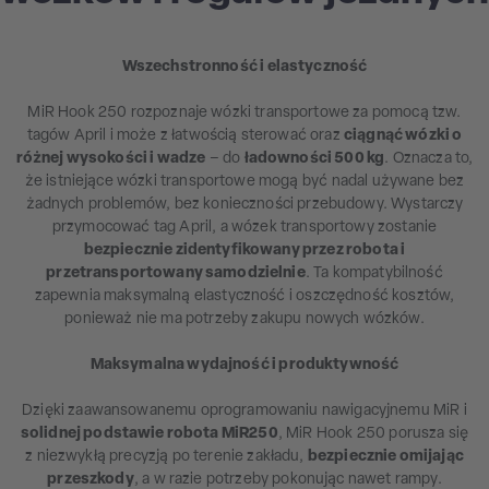
Wszechstronność i elastyczność
MiR Hook 250 rozpoznaje wózki transportowe za pomocą tzw.
tagów April i może z łatwością sterować oraz
ciągnąć wózki o
różnej wysokości i wadze
– do
ładowności 500 kg
. Oznacza to,
że istniejące wózki transportowe mogą być nadal używane bez
żadnych problemów, bez konieczności przebudowy. Wystarczy
przymocować tag April, a wózek transportowy zostanie
bezpiecznie zidentyfikowany przez robota i
przetransportowany samodzielnie
. Ta kompatybilność
zapewnia maksymalną elastyczność i oszczędność kosztów,
ponieważ nie ma potrzeby zakupu nowych wózków.
Maksymalna wydajność i produktywność
Dzięki zaawansowanemu oprogramowaniu nawigacyjnemu MiR i
solidnej podstawie robota MiR250
, MiR Hook 250 porusza się
z niezwykłą precyzją po terenie zakładu,
bezpiecznie omijając
przeszkody
, a w razie potrzeby pokonując nawet rampy.