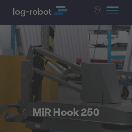
Deutsch
English
Magyar
Czech
Nederlands
MiR Hook 250