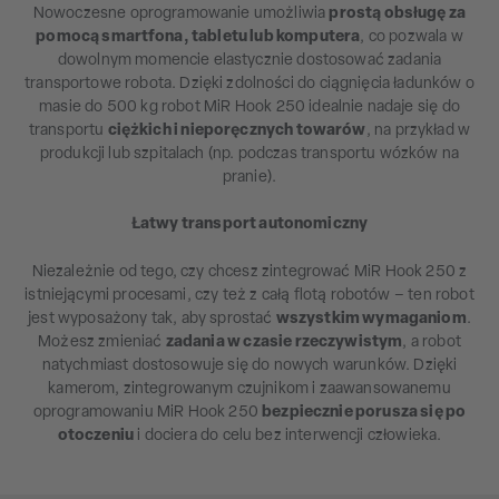
Nowoczesne oprogramowanie umożliwia
prostą obsługę za
pomocą smartfona, tabletu lub komputera
, co pozwala w
dowolnym momencie elastycznie dostosować zadania
transportowe robota. Dzięki zdolności do ciągnięcia ładunków o
masie do 500 kg robot MiR Hook 250 idealnie nadaje się do
transportu
ciężkich i nieporęcznych towarów
, na przykład w
produkcji lub szpitalach (np. podczas transportu wózków na
pranie).
Łatwy transport autonomiczny
Niezależnie od tego, czy chcesz zintegrować MiR Hook 250 z
istniejącymi procesami, czy też z całą flotą robotów – ten robot
jest wyposażony tak, aby sprostać
wszystkim wymaganiom
.
Możesz zmieniać
zadania w czasie rzeczywistym
, a robot
natychmiast dostosowuje się do nowych warunków. Dzięki
kamerom, zintegrowanym czujnikom i zaawansowanemu
oprogramowaniu MiR Hook 250
bezpiecznie porusza się po
otoczeniu
i dociera do celu bez interwencji człowieka.