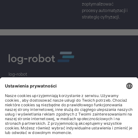
zoptymalizować
procesy automatyzacji i
strategię cyfryzacji.
log-robot
S&K Solutions GmbH
Sailerwöhr 16
94032 Passau
+49 (0) 851/2009 30 10
info@log-robot.com
Rozwiązania
O nas
Stopka redakcyjna