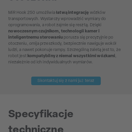
MiR Hook 250 umożliwia
łatwą integrację
wózków
transportowych. Wystarczy wprowadzić wymiary do
oprogramowania, a robot zajmie się resztą. Dzięki
nowoczesnym czujnikom, technologii kamer i
inteligentnemu sterowaniu
porusza się precyzyjnie po
otoczeniu, omija przeszkody, bezpiecznie nawiguje wokół
ludzi, a nawet pokonuje rampy. Szczególną zaletą jest to, że
robot jest
kompatybilny z niemal wszystkimi wózkami
,
niezależnie od ich indywidualnych wymiarów.
Skontaktuj się z nami już teraz
Specyfikacje
techniczne