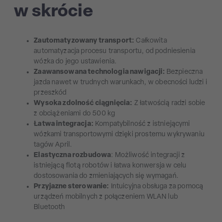
w skrócie
Zautomatyzowany transport:
Całkowita
automatyzacja procesu transportu, od podniesienia
wózka do jego ustawienia.
Zaawansowana technologia nawigacji:
Bezpieczna
jazda nawet w trudnych warunkach, w obecności ludzi i
przeszkód
Wysoka zdolność ciągnięcia:
Z łatwością radzi sobie
z obciążeniami do 500 kg
Łatwa integracja:
Kompatybilność z istniejącymi
wózkami transportowymi dzięki prostemu wykrywaniu
tagów April.
Elastyczna rozbudowa
: Możliwość integracji z
istniejącą flotą robotów i łatwa konwersja w celu
dostosowania do zmieniających się wymagań.
Przyjazne sterowanie:
Intuicyjna obsługa za pomocą
urządzeń mobilnych z połączeniem WLAN lub
Bluetooth