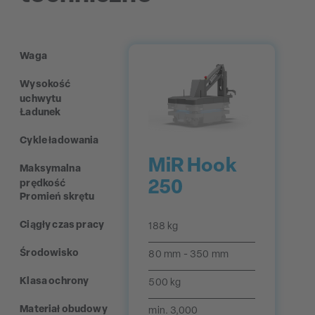
Waga
Wysokość
uchwytu
Ładunek
Cykle ładowania
MiR Hook
Maksymalna
250
prędkość
Promień skrętu
Ciągły czas pracy
188 kg
Środowisko
80 mm - 350 mm
Klasa ochrony
500 kg
Materiał obudowy
min. 3,000