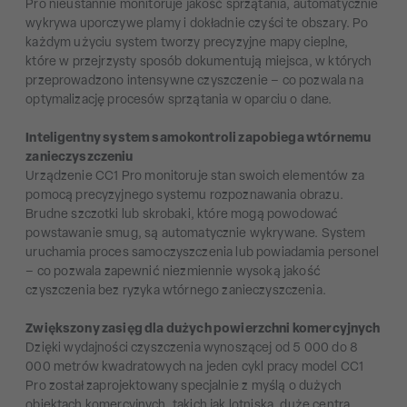
Pro nieustannie monitoruje jakość sprzątania, automatycznie
wykrywa uporczywe plamy i dokładnie czyści te obszary. Po
każdym użyciu system tworzy precyzyjne mapy cieplne,
które w przejrzysty sposób dokumentują miejsca, w których
przeprowadzono intensywne czyszczenie – co pozwala na
optymalizację procesów sprzątania w oparciu o dane.
Inteligentny system samokontroli zapobiega wtórnemu
zanieczyszczeniu
Urządzenie CC1 Pro monitoruje stan swoich elementów za
pomocą precyzyjnego systemu rozpoznawania obrazu.
Brudne szczotki lub skrobaki, które mogą powodować
powstawanie smug, są automatycznie wykrywane. System
uruchamia proces samoczyszczenia lub powiadamia personel
– co pozwala zapewnić niezmiennie wysoką jakość
czyszczenia bez ryzyka wtórnego zanieczyszczenia.
Zwiększony zasięg dla dużych powierzchni komercyjnych
Dzięki wydajności czyszczenia wynoszącej od 5 000 do 8
000 metrów kwadratowych na jeden cykl pracy model CC1
Pro został zaprojektowany specjalnie z myślą o dużych
obiektach komercyjnych, takich jak lotniska, duże centra