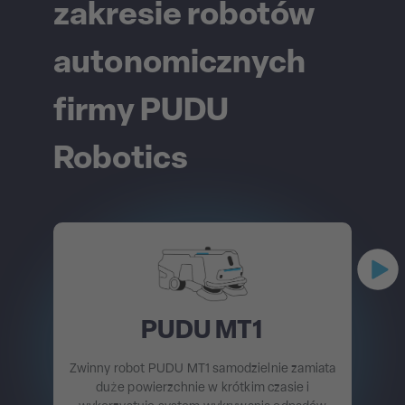
zakresie robotów
autonomicznych
firmy PUDU
Robotics
PUDU MT1
Zwinny robot PUDU MT1 samodzielnie zamiata
duże powierzchnie w krótkim czasie i