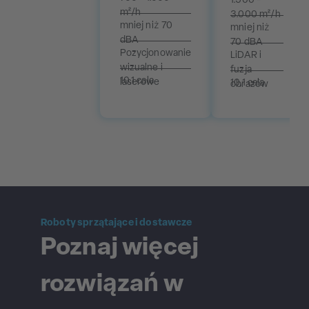
1.500 -
m²/h
3.000 m²/h
mniej niż 70
mniej niż
dBA
70 dBA
Pozycjonowanie
LiDAR i
wizualne i
fuzja
10,1 cala
laserowe
10,1 cala
obrazów
Roboty sprzątające i dostawcze
Poznaj więcej
rozwiązań w