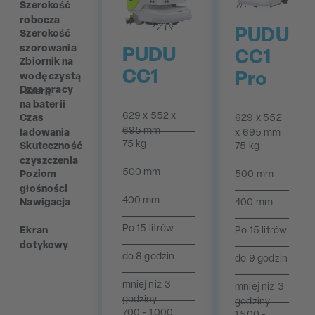
Szerokość
robocza
PUDU
Szerokość
szorowania
PUDU
CC1
Zbiornik na
CC1
Pro
wodę czystą
Czas pracy
i szarą
na baterii
629 x 552 x
629 x 552
Czas
695 mm
x 695 mm
ładowania
75 kg
75 kg
Skuteczność
czyszczenia
500 mm
500 mm
Poziom
głośności
400 mm
400 mm
Nawigacja
Po 15 litrów
Po 15 litrów
Ekran
dotykowy
do 8 godzin
do 9 godzin
mniej niż 3
mniej niż 3
godziny
godziny
700 - 1.000