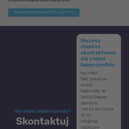
o zastosowaniu serii PUDU CC1!
Pobierz broszurę PUDU CC1 Pro
Możesz
również
skontaktować
się z nami
bezpośrednio
log-robot
S&K Solutions
GmbH
Sailerwöhr 16
94032 Passau
Germany
+49 (0) 851/2009
Czy chcesz uzyskać poradę?
30 10
Skontaktuj
info@log-
robot.com