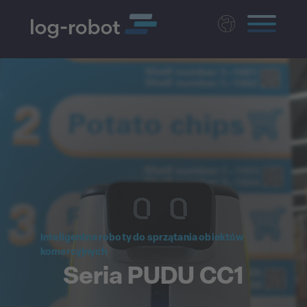
Deutsch
English
Magyar
Czech
Nederlands
Inteligentne roboty do sprzątania obiektów
komercyjnych
Seria PUDU CC1