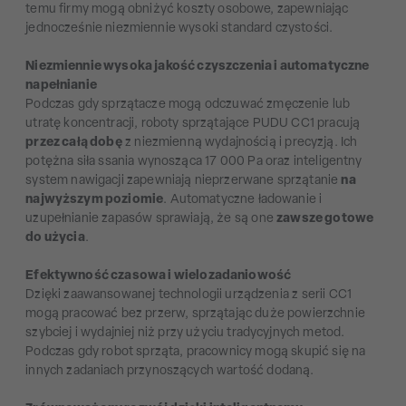
temu firmy mogą obniżyć koszty osobowe, zapewniając
jednocześnie niezmiennie wysoki standard czystości.
Niezmiennie wysoka jakość czyszczenia i automatyczne
napełnianie
Podczas gdy sprzątacze mogą odczuwać zmęczenie lub
utratę koncentracji, roboty sprzątające PUDU CC1 pracują
przez całą dobę
z niezmienną wydajnością i precyzją. Ich
potężna siła ssania wynosząca 17 000 Pa oraz inteligentny
system nawigacji zapewniają nieprzerwane sprzątanie
na
najwyższym poziomie
. Automatyczne ładowanie i
uzupełnianie zapasów sprawiają, że są one
zawsze gotowe
do użycia
.
Efektywność czasowa i wielozadaniowość
Dzięki zaawansowanej technologii urządzenia z serii CC1
mogą pracować bez przerw, sprzątając duże powierzchnie
szybciej i wydajniej niż przy użyciu tradycyjnych metod.
Podczas gdy robot sprząta, pracownicy mogą skupić się na
innych zadaniach przynoszących wartość dodaną.