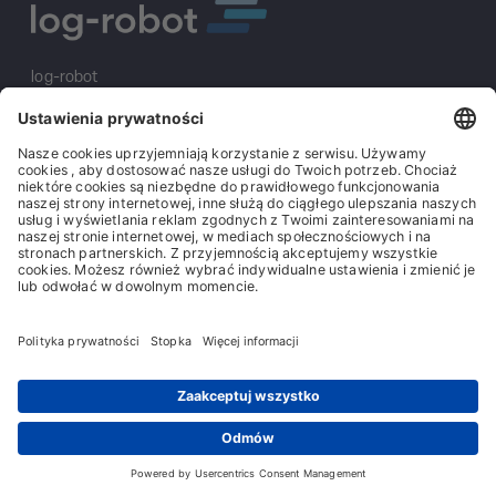
log-robot
S&K Solutions GmbH
Sailerwöhr 16
94032 Passau
+49 (0) 851/2009 30 10
info@log-robot.com
Rozwiązania
O nas
Stopka redakcyjna
Ogólne warunki handlowe
Ogólne warunki zakupu
Ochrona danych
Contact
© log-robot | Marke der S&K Solutions GmbH