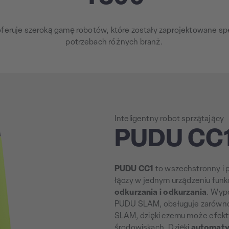
eruje szeroką gamę robotów, które zostały zaprojektowane spe
potrzebach różnych branż.
Inteligentny robot sprzątający
PUDU CC
PUDU CC1
to wszechstronny i p
łączy w jednym urządzeniu funk
odkurzania i odkurzania
. Wyp
PUDU SLAM, obsługuje zarówno n
SLAM, dzięki czemu może efek
środowiskach. Dzięki
automaty