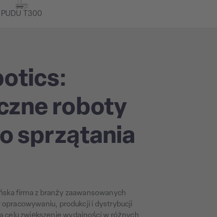
PUDU T300
otics:
czne roboty
o sprzątania
ńska firma z branży zaawansowanych
w opracowywaniu, produkcji i dystrybucji
na celu zwiększenie wydajności w różnych