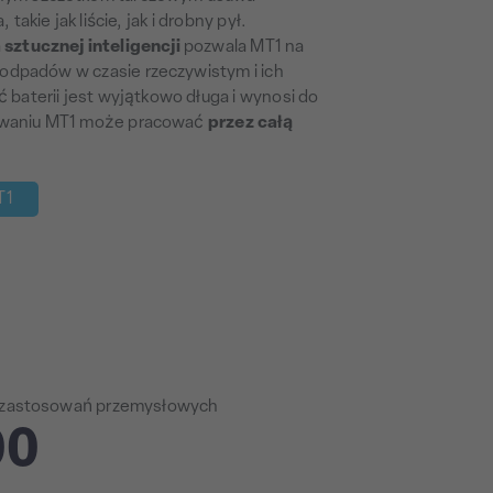
akie jak liście, jak i drobny pył.
sztucznej inteligencji
pozwala MT1 na
 odpadów w czasie rzeczywistym i ich
baterii jest wyjątkowo długa i wynosi do
dowaniu MT1 może pracować
przez całą
T1
o zastosowań przemysłowych
00