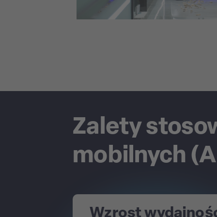
Zalety stos
mobilnych (
Wzrost wydajnoś