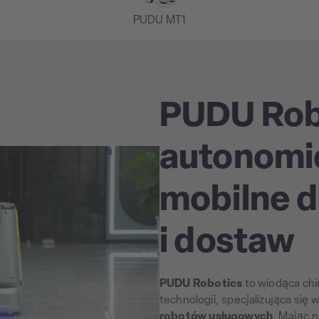
PUDU MT1
PUDU Rob
autonomi
mobilne d
i dostaw
PUDU Robotics
to wiodąca chi
technologii, specjalizująca się 
robotów usługowych
. Mając 