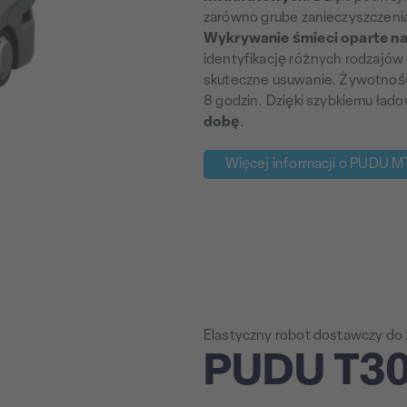
zarówno grube zanieczyszczenia, t
Wykrywanie śmieci oparte na 
identyfikację różnych rodzajów
skuteczne usuwanie. Żywotność 
8 godzin. Dzięki szybkiemu ła
dobę
.
Więcej informacji o PUDU M
Elastyczny robot dostawczy d
PUDU T3