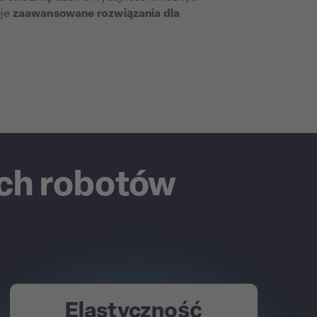
uje
zaawansowane rozwiązania dla
ych robotów
Elastyczność