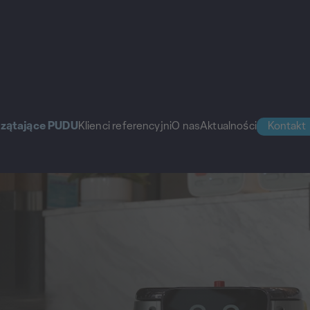
rzątające PUDU
Klienci referencyjni
O nas
Aktualności
Kontakt