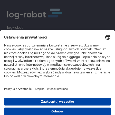
log-robot
S&K Solutions GmbH
Sailerwöhr 16
94032 Passau
+49 (0) 851/2009 30 10
info@log-robot.com
Rozwiązania
O nas
Stopka redakcyjna
Ogólne warunki handlowe
Ogólne warunki zakupu
Ochrona danych
Contact