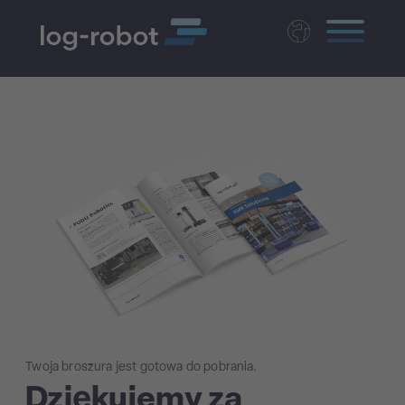
Deutsch
English
Magyar
Czech
Nederlands
Twoja broszura jest gotowa do pobrania.
Dziękujemy za