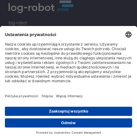
log-robot
S&K Solutions GmbH
Sailerwöhr 16
94032 Passau
+49 (0) 851/2009 30 10
info@log-robot.com
Rozwiązania
O nas
Stopka redakcyjna
Ogólne warunki handlowe
Ogólne warunki zakupu
Ochrona danych
Contact
© log-robot | Marke der S&K Solutions GmbH